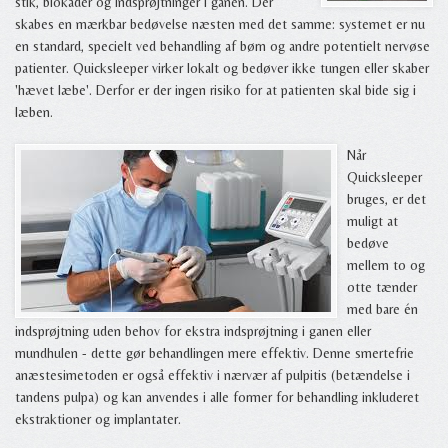
stik, blokader og indsprøjtninger i ganen. Der
skabes en mærkbar bedøvelse næsten med det samme: systemet er nu
en standard, specielt ved behandling af børn og andre potentielt nervøse
patienter. Quicksleeper virker lokalt og bedøver ikke tungen eller skaber
'hævet læbe'. Derfor er der ingen risiko for at patienten skal bide sig i
læben.
Når
Quicksleeper
bruges, er det
muligt at
bedøve
mellem to og
otte tænder
med bare én
indsprøjtning uden behov for ekstra indsprøjtning i ganen eller
mundhulen - dette gør behandlingen mere effektiv. Denne smertefrie
anæstesimetoden er også effektiv i nærvær af pulpitis (betændelse i
tandens pulpa) og kan anvendes i alle former for behandling inkluderet
ekstraktioner og implantater.