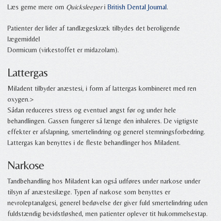
Læs gerne mere om
Quicksleeper
i
British Dental Journal
.
Patienter der lider af tandlægeskræk tilbydes det beroligende
lægemiddel
Dormicum (virkestoffet er midazolam).
Lattergas
Miladent tilbyder anæstesi, i form af lattergas kombineret med ren
oxygen.>
Sådan reduceres stress og eventuel angst før og under hele
behandlingen. Gassen fungerer så længe den inhaleres. De vigtigste
effekter er afslapning, smertelindring og generel stemningsforbedring.
Lattergas kan benyttes i de fleste behandlinger hos Miladent.
Narkose
Tandbehandling hos Miladent kan også udføres under narkose under
tilsyn af anæstesilæge. Typen af narkose som benyttes er
nevroleptanalgesi, generel bedøvelse der giver fuld smertelindring uden
fuldstændig bevidstløshed, men patienter oplever tit hukommelsestap.