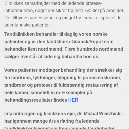
Klinikken samarbejder med de ledende protese-
laboratorierne, noget der sikrer højeste kvalitet på arbejdet.
Det tilbydes professionel og meget høj service, specielt for
udenlandske patienter.
Tandklinikken behandler til daglig vores norske
patienter og er den tandklinik i Gdansk/Sopot som
behandler flest nordmænd. Flere hundrede nordmænd
vælger hvert år at lade sig behandle hos os.
Vores patienter modtager behandling der strækker sig
fra tandrens, fyldninger, blegning til porcelænskroner,
tandbroer og proteser til fuldstændig restaurering af
hele kæber, sinusløft m.m. Eksempler på
behandlingsresultater findes
HER
Implantologen og klinikkens ejer, dr. Michal Wierzbicki,
har igennem mange års erfaring fra ledende
tandklinikker tilegnet sig fremragende færdigheder