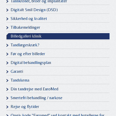
Tannkroner, broer og implantater
Digitalt Smil Design (DSD)
Sikkerhed og kvalitet
Tilbakemeldinger
Billedgalleri klinik
Tandlægeskræk?
Før og efter billeder
Digital behandlingsplan
Garanti
Tandskema
Din tandrejse med EuroMed
Smertefri behandling / narkose
Rejse og flytider
Opgiv kode "Euromed" ved kontakt med hotellerne for